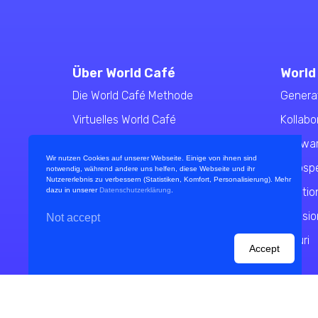
Über World Café
World
Die World Café Methode
Genera
Virtuelles World Café
Kollabo
Schwar
Wir nutzen Cookies auf unserer Webseite. Einige von ihnen sind
Introsp
notwendig, während andere uns helfen, diese Webseite und ihr
Nutzererlebnis zu verbessern (Statistiken, Komfort, Personalisierung). Mehr
Solutio
dazu in unserer
Datenschutzerklärung
.
Decisio
Not accept
Keturi
Accept