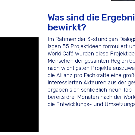
Was sind die Ergebn
bewirkt?
Im Rahmen der 3-stündigen Dialogs
lagen 55 Projektideen formuliert u
World Café wurden diese Projektidee
Menschen der gesamten Region Gel
nach wichtigsten Projekte auszuwäh
die Allianz pro Fachkräfte eine gr
interessierten Akteuren aus der 
ergaben sich schließlich neun Top-P
bereits drei Monaten nach der Worl
die Entwicklungs- und Umsetzungs