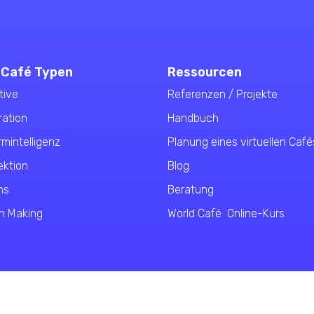
 Café Typen
Ressourcen
tive
Referenzen / Projekte
ration
Handbuch
mintelligenz
Planung eines virtuellen Café
ektion
Blog
ns
Beratung
n Making
World Café Online-Kurs