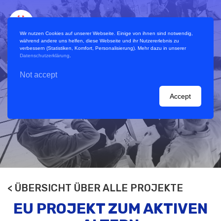
Wir nutzen Cookies auf unserer Webseite. Einige von ihnen sind notwendig,
während andere uns helfen, diese Webseite und ihr Nutzererlebnis zu
verbessern (Statistiken, Komfort, Personalisierung). Mehr dazu in unserer
Datenschutzerklärung
.
Not accept
Referenzen / Projekte
Accept
Handbuch
Planung virtuelles World Café
Blog EN
< ÜBERSICHT ÜBER ALLE PROJEKTE
EU PROJEKT ZUM AKTIVEN
Beratung