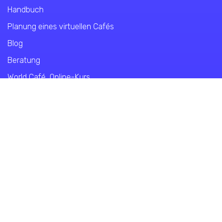
Handbuch
Planung eines virtuellen Café
s
Blog
Beratung
World Café Online-Kurs
Über WCE
Über uns
Kontakt
Datenschutz
Impressum