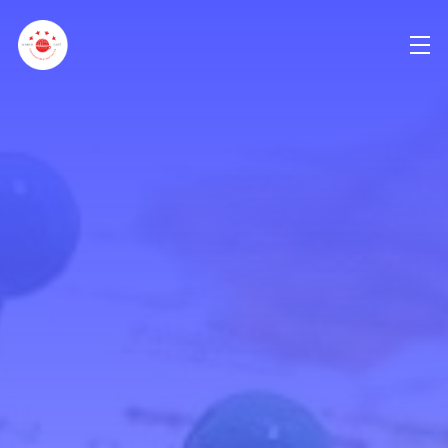
Referenzen / Projekte
Handbuch
Planung virtuelles World Café
Blog EN
Beratung